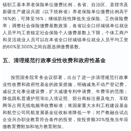
镇职工基本养老保险单位缴费比例，各省、自治区、直辖市及
新疆生产建设兵团（以下统称省）养老保险单位缴费比例高于
16%的，可降至16%；继续阶段性降低失业保险、工伤保险费
率；调整社会保险缴费基数政策，各省以全口径城镇单位就业
人员平均工资核定社会保险个人缴费基数上下限，个体工商户
和灵活就业人员可以在本省全口径城镇单位就业人员平均工资
的60%至300%之间自愿选择缴费基数。
五、清理规范行政事业性收费和政府性基金
按照国务院常务会议部署，出台了进一步清理规范行政事
业性收费和政府性基金的政策措施，明确减免不动产登记费，
减征文化事业建设费，扩大减缴专利申请费、年费等的范围；
降低因私普通护照等出入境证照、部分商标注册及电力、车联
网等占用无线电频率收费标准；将国家重大水利工程建设基金
和航空公司民航发展基金征收标准降低一半；对产教融合试点
企业兴办职业教育符合条件的投资，按投资额30%抵免当年应
缴教育费附加和地方教育附加。